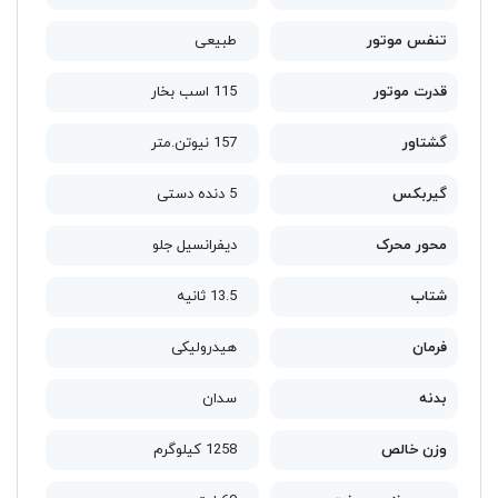
تنفس موتور
طبیعی
قدرت موتور
115 اسب بخار
گشتاور
157 نیوتن.متر
گیربکس
5 دنده دستی
محور محرک
دیفرانسیل جلو
شتاب
13.5 ثانیه
فرمان
هیدرولیکی
بدنه
سدان
وزن خالص
1258 کیلوگرم