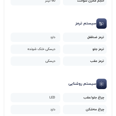
حجم مخزن سوخت
60 لیتر
سیستم ترمز
ترمز ضدقفل
دارد
ترمز جلو
دیسکی خنک شونده
ترمز عقب
دیسکی
سیستم روشنایی
چراغ جلو/عقب
LED
چراغ مه‌شکن
دارد