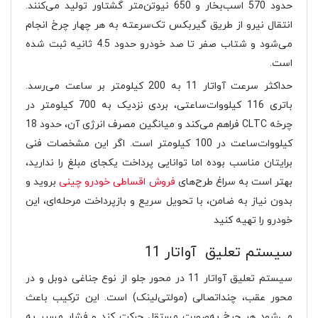
حدود 570 اسب‌بخار و 650 نیوتن‌متر گشتاور تولید می‌کنند.
انتقال نیرو از طریق گیربکس تک‌سرعته به هر چهار چرخ انجام
می‌شود و شتاب صفر تا صد خودرو حدود 4.5 ثانیه ثبت شده
است.
حداکثر سرعت آواتار 11 به 200 کیلومتر بر ساعت می‌رسد.
باتری 116 کیلووات‌ساعتی، بردی نزدیک به 700 کیلومتر در
چرخه CLTC فراهم می‌کند و میانگین مصرف انرژی آن، حدود 18
کیلووات‌ساعت در 100 کیلومتر است. اگر این مشخصات فنی
برایتان مناسب بوده اما توانایی پرداخت یکجای مبلغ را ندارید،
بهتر است به سراغ طرح‌های
فروش اقساطی خودرو چینی
بروید و
بدون نیاز به ضامن، با تحویل سریع و بازپرداخت مرحله‌ای، این
خودرو را تهیه کنید
سیستم تعلیق آواتار 11
سیستم تعلیق آواتار 11 در محور جلو از نوع جناغی دوبل و در
محور عقب، چنداتصالی (مولتی‌لینک) است. این ترکیب باعث
می‌شود هر چرخ به‌صورت مستقل حرکت کند و فشار مسیر به