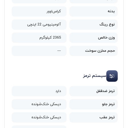
بدنه
کراس‌اوور
نوع رینگ
آلومینیومی 22 اینچی
وزن خالص
2365 کیلوگرم
حجم مخزن سوخت
---
سیستم ترمز
ترمز ضدقفل
دارد
ترمز جلو
دیسکی خنک‌شونده
ترمز عقب
دیسکی خنک‌شونده