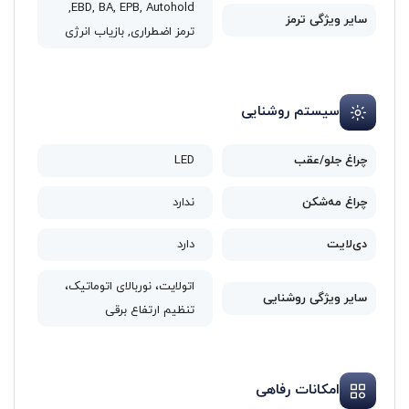
EBD, BA, EPB, Autohold,
سایر ویژگی‌ ترمز
ترمز اضطراری, بازیاب انرژی
سیستم روشنایی
چراغ جلو/عقب
LED
چراغ مه‌شکن
ندارد
دی‌لایت
دارد
اتولایت، نوربالای اتوماتیک،
سایر ویژگی روشنایی
تنظیم ارتفاع برقی
امکانات رفاهی