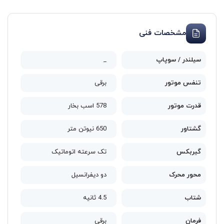
مشخصات فنی
سیلندر / سوپاپ
_
تنفس موتور
برقی
قدرت موتور
578 اسب بخار
گشتاور
650 نیوتن متر
گیربکس
تک سرعته اتوماتیک
محور محرک
دو دیفرانسیل
شتاب
4.5 ثانیه
فرمان
برقی