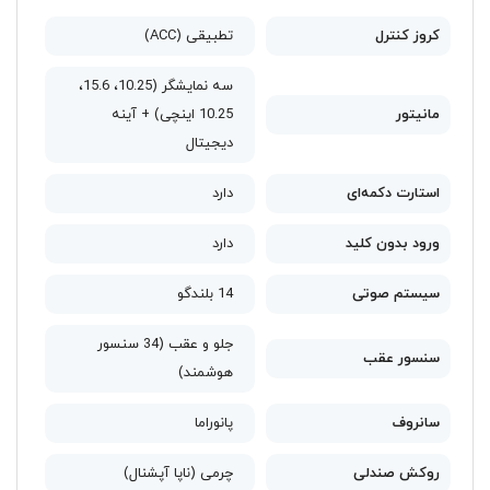
کروز کنترل
تطبیقی (ACC)
سه نمایشگر (10.25، 15.6،
مانیتور
10.25 اینچی) + آینه
دیجیتال
استارت دکمه‌ای
دارد
ورود بدون کلید
دارد
سیستم صوتی
14 بلندگو
جلو و عقب (34 سنسور
سنسور عقب
هوشمند)
سانروف
پانوراما
روکش صندلی
چرمی (ناپا آپشنال)