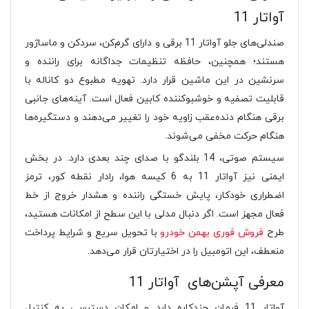
آواتار 11
صندلی‌های جلو آواتار 11 برقی و دارای گرم‌کن، سرد‌کن و ماساژور
هستند؛ همچنین، حافظه تنظیمات جداگانه برای راننده و
سرنشین در این ماشین قرار دارد. تهویه مطبوع دو کاناله با
قابلیت تصفیه و خوشبوکننده کابین فعال است. آینه‌های جانبی
برقی هنگام دنده‌عقب زاویه خود را تغییر می‌دهند و دستگیره‌ها
هنگام حرکت مخفی می‌شوند.
سیستم صوتی، 14 بلندگو با صدای چند بعدی دارد. در بخش
ایمنی نیز آواتار 11 به 6 کیسه هوا، رادار نقطه کور، ترمز
اضطراری خودکار، پایش خستگی راننده و هشدار خروج از خط
فعال مجهز است. اگر دنبال مدلی با این سطح از امکانات هستید،
طرح
فروش فوری بهمن خودرو
با تحویل سریع و شرایط پرداخت
منعطف، این اتومبیل را در اختیارتان قرار می‌دهد.
معرفی آپشن‌های آواتار 11
آواتار 11 فرمان چندکاره دارد و امکان دسترسی به کنترل