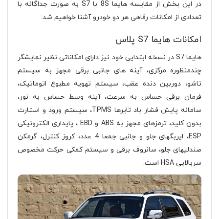
در این بخش از مقایسه هایما 8S با S7 به صورت جداگانه با
تعدادی از امکانات رفاهی هر دو خودرو آشنا خواهیم شد:
امکانات هایما S7 پلاس
هایما S7 در نسخه ابتدایی خود نیز دارای امکاناتی نظیر نمایشگر
چندمنظوره مرکزی، آینه های جانبی برقی مجهز به سیستم
تاشو، دوربین دنده عقب، سیستم تهویه مطبوع اتوماتیک،
فرمان برقی حساس به سرعت، آینه وسط حساس به نور،
سامانه پایش فشار باد تایرها TPMS، سیستم ورود و استارت
بدون کلید، ترمزهای مجهز به ABS و EBD ، پایداری الکترونیکی
ESP، ایربگهای جلو و جانبی جمعا 4 عدد، کروز کنترل، گرمکن
صندلیهای جلو، سانروف برقی و سیستم کمکی حرکت مخصوص
سربالایی HSA است.