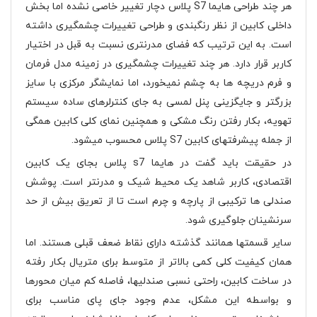
هر چند طراحی هایما S7 پلاس دچار تغییر خاصی نشده اما بخش
داخلی کابین از نظر رنگبندی و طراحی تغییرات چشمگیری داشته
است. به این ترتیب که فضای مدرنتری نسبت به قبل در اختیار
کاربر قرار دارد. هر چند تغییرات چشمگیری در زمینه مدل فرمان
و فرم دریچه ها به چشم نمیخورد، اما نمایشگر مرکزی با سایز
بزرگتر و جایگزینی پنل لمسی به جای کنترلرهای ساده سیستم
تهویه، بکار رفتن رنگ مشکی و همچنین نمای کلی کابین همگی
از جمله پیشرفتهای کابین S7 پلاس محسوب میشود.
در حقیقت باید گفت در هایما s7 پلاس بجای یک کابین
اقتصادی، کاربر شاهد یک محیط شیک و مدرنتر است. پوشش
صندلی ها ترکیبی از پارچه و چرم است تا از تعریق بیش از حد
سرنشینان جلوگیری شود.
سایر قسمتها همانند گذشته دارای نقاط ضعف قبلی هستند. اما
همان کیفیت کلی کمی بالاتر از متوسط برای متریال بکار رفته
در ساخت کابین، راحتی نسبی صندلیها، فاصله کم میان محورها
و بواسطه این مشکل، عدم وجود جای پای مناسب برای