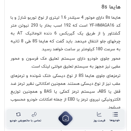
هایما 8s
هایما 8s دارای موتور 4 سیلندر 1.6 لیتری از نوع توربو شارژ و با
کد YF-HMAGA16 است که 192 اسب بخار با 293 نیوتن متر
گشتاور را از طریق یک گیربکس 6 دنده اتوماتیک AT به
چرخهای جلو انتقال میدهد. باید گفت که هایما 8S طی 8 ثانیه
به سرعت 180 کیلومتر بر ساعت خواهد رسید.
محور جلوی خودرو دارای سیستم تعلیق مک فرسون و محور
عقبی نیز مجهز به سیستم تعلیق مولتی لینک است.
ترمزهای جلوی هایما 8S از نوع دیسکی خنک شونده و ترمزهای
عقب نیز از نوع دیسکی هستند. همچنین امکاناتی نظیر ترمز ضد
قفل یا ABS، سیستم ترمز کمکی یا BAS و همچنین توزیع
الکترونیکی نیروی ترمز یا EBD از جمله امکانات خودرو محسوب
میشود.
در هر 100 کیلومتر رانندگی با خودروی هایما 8S، مصرف سوخت
خودروها
قیمت روز
تماس با ما
تعویض خودرو
معادل 7.2 لیر خواهد بود که با توجه به وزن 1560 کیلوگرمی،