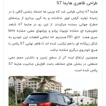
طراحی ظاهری هایما S7
هایما s7 زمانی طراحی شد که چینی ها اعتماد بنفس کافی را در
زمینه تولید کراس اوور نداشتند و به کپی برداری از برندهای
مطرح جهانی بسنده میکردند. از این رو در هایما s7 شاهد
جلوپنجره ای مشابه تویوتا پرادو و چراغهای عقبی مشابه bmv
سری هفت اتاق F01 هستیم. اما تمامی قطعات این خودرو به
شکل زیرکانه ای با هم ترکیب شده اند تا ظاهر نهایی S7 پلاس با
هیچ خودروی دیگری مشابه نباشد.
همچنین ارتفاع ایده آل از سطح زمین و داشتن حجم دهی
منطقی در بخش های مختلف باعث افزایش جذابیت هایما S7
پلاس شده است.