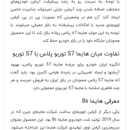
با توجه به سرعت رو به رشد پیشرفت آپشن خودروهای
مختلف، اضافه شدن چند آپشن جزئی نمیتواند جذابیت خاصی
ایجاد کند. آن هم در وضعیتی که بصورت پی در پی کراس
اوورهای جدید با امکانات پیشرفته به بازار معرفی میشوند. با
توجه به این موارد هایما s7 پلاس روانه بازار شد تا این محصول
همچنان جایگاه خود را در بازار خودرو حفظ کند.
تفاوت میان هایما S7 توربو پلاس با S7 توربو
انگیزه ایران خودرو برای عرضه هایما S7 توربو پلاس، بهبود
آپشنها و ایجاد تغییراتی در زمینه طراحی کابین بود. باید گفت
که هایما S7 پلاس همچنان در بازار ایران به فروش میرسد و هر
چند ظاهری مشابه با هایما S7 توربوی معمولی دارد.
معرفی هایما 8s
یکی دیگر از کراس اوورهای ساخت شرکت هایمای چین که در
سال 2019 تولید شد، خودروی هایما 8s بود. این محصول بعنوان
سریعترین کراس اوور تولیدی شرکت هایما نیز شناخته میشود.