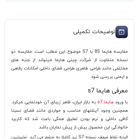
توضیحات تکمیلی
مقایسه هایما 8S با S7 موضوع این مطلب است. مقایسه دو
نسخه متفاوت از شرکت چینی هایما میتواند از جنبه های
مختلفی مانند طراحی ظاهری طراحی فضای داخلی امکانات رفاهی
و ایمنی بررسی شود.
معرفی هایما s7
با ورود
هایما s7
به بازار ایران، ظاهر زیبای آن خودنمایی میکرد.
همچنین وجود آپشنهای مناسب و مواردی مانند فضای نسبتا
کافی داخلی و نرم بودن تعلیق همگی باعث شد که کاربرد
خانوادگی این محصول بیش از پیش نمایان باشد.
البته نقاط ضعف نسخه S7 نیز کاملا به چشم می آید. نخستین