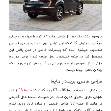
با وجود اینکه یک دهه از طراحی هایما S7 توسط مهندسان چینی
میگذرد، میتوان گفت که این کراس اوور تا حدود زیادی قدیمی
محسوب میشود. البته که پیشرفت خاصی در مدل پلاس این
محصول نیز به چشم نمیخورد. بجز اضافه شدن برخی مواردی
جزئی، مثل تعویض آینه های جانبی و گل پخش کن های جلو که
چندان جالب توجه نیست.
طراحی ظاهری پرچمدار هایما
در ابتدای مقایسه هایما 8S با S7 باید گفت که
هایما 8S
از نظر
طراحی دارای ظاهری مدرن است. در حقیقت نسخه های قدیمی
تر هایما از جمله S7 طراحی قدیمی و ساده تری دارند. نمای
جلویی 8S با بکارگیری خطوط تیز و حجم های اغراق آمیز جلوه