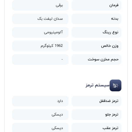
فرمان
برقی
بدنه
سدان لیفت بک
نوع رینگ
آلومینیومی
وزن خالص
1962 کیلوگرم
حجم مخزن سوخت
-
سیستم ترمز
ترمز ضدقفل
دارد
ترمز جلو
دیسکی
ترمز عقب
دیسکی