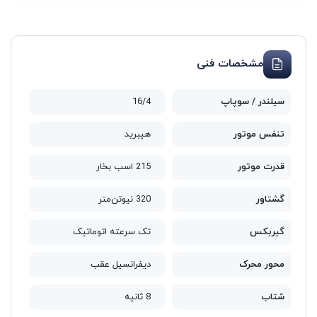
مشخصات فنی
سیلندر / سوپاپ
16/4
تنفس موتور
هیبرید
قدرت موتور
215 اسب بخار
گشتاور
320 نیوتن‌متر
گیربکس
تک سرعته اتوماتیک
محور محرک
دیفرانسیل عقب
شتاب
8 ثانیه