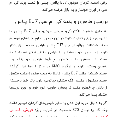
برقی است. کرمان موتور، EJ7 پلاس چینی را تحت برند کی ام
سی در ایران مونتاژ و به بازار عرضه می‌کند.
بررسی ظاهری و بدنه کی ام سی EJ7 پلاس
به دلیل ماهیت الکتریکی، طراحی خودرو برقی EJ7 پلاس با
مدل‌های بنزینی تفاوت دارد؛ در این خودرو، جلوپنجره‌های مرسوم
حذف شده‌اند. چراغ‌های جلو EJ7 پلاس طراحی ساده و زاویه‌دار
دارند. زیر سپر، دو مه‌شکن با طراحی مثلثی‌شکل تعبیه شده
است. در بخش عقب خودرو، چراغ‌ها طراحی دو رنگ و
به‌هم‌پیوسته دارند و لوگوی KMC در مرکز آن‌ها قرار گرفته
است. شیشه عقب EJ7 پلاس کاملا به درب صندوق‌عقب متصل
است. دیفیوزر عقب، رنگ مشکی پیانویی دارد. یک خط برجسته
از بالای چراغ‌های عقب تا بخش جلویی این خودرو روی درب‌ها
امتداد پیدا می‌کند.
اگر به دنبال خرید این مدل یا سایر خودروهای کرمان موتور مانند
جک s3 یا لیفان 820 هستید، از شرایط ویژه
فروش اقساطی