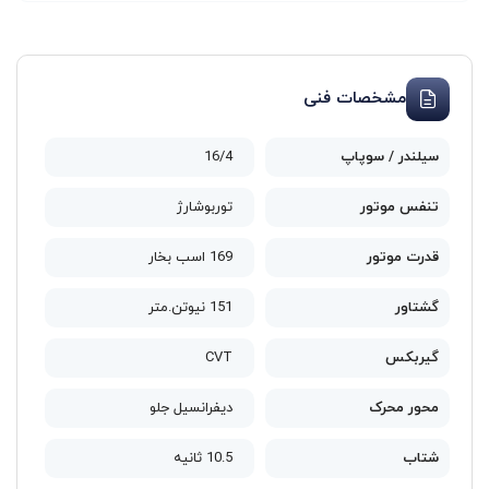
مشخصات فنی
سیلندر / سوپاپ
16/4
تنفس موتور
توربوشارژ
قدرت موتور
169 اسب بخار
گشتاور
151 نیوتن.متر
گیربکس
CVT
محور محرک
دیفرانسیل جلو
شتاب
10.5 ثانیه