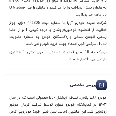
برای خرید اقساطی 50 درصد از مبلغ روز خودروی e-J7 PLUS را
به عنوان پیش پرداخت واریز می‌کنید و مابقی را طی اقساط 6 تا
36 ماهه می‌پردازید.
شرکت سپند خودرو آریا با شماره ثبت 446306 دارای جواز
فعالیت از اتحادیه اتومبیل‌فروشان با درجه کیفی 1 و از اعضا
رسمی انجمن صنفی واردکنندگان خودرو به شماره عضویت
1020، شرکتی قابل اعتماد جهت خرید خودرو می‌باشد.
نزدیک به 15 سال فعالیت مستمر ، بدون حتی 1 مشتری
ناراضی،این افتخار ماست.
بررسی تخصصی
خودرو EJ7 پلاس، نسخه آپشنال EJ7 معمولی است که در سال
۱۴۰۳ در نمایشگاه خودرو تهران توسط شرکت کرمان موتور
رونمایی شد. این ماشین (مانند نسل قبلی خود) خودرویی کامل