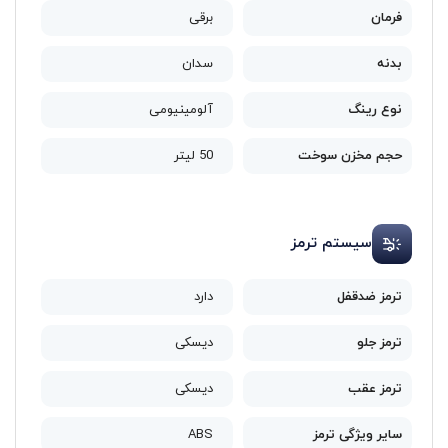
فرمان
برقی
بدنه
سدان
نوع رینگ
آلومینیومی
حجم مخزن سوخت
50 لیتر
سیستم ترمز
ترمز ضدقفل
دارد
ترمز جلو
دیسکی
ترمز عقب
دیسکی
سایر ویژگی‌ ترمز
ABS